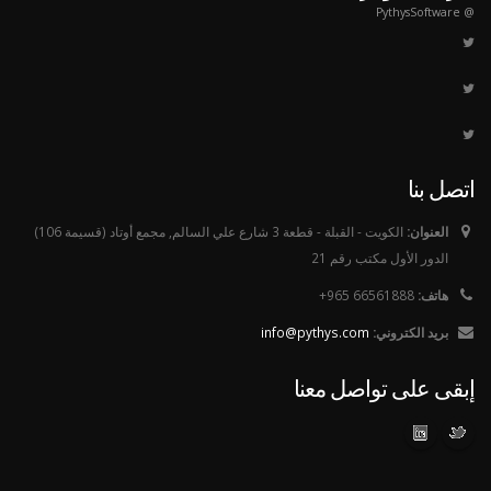
@ PythysSoftware
اتصل بنا
العنوان:
الكويت - القبلة - قطعة 3 شارع علي السالم, مجمع أوتاد (قسيمة 106)
الدور الأول مكتب رقم 21
هاتف:
66561888 965+
بريد الكتروني:
info@pythys.com
إبقى على تواصل معنا