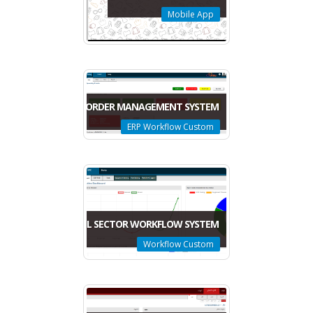
Mobile App
CUSTOM EVENT & ORDER MANAGEMENT SYSTEM
ERP Workflow Custom
OIL SECTOR WORKFLOW SYSTEM
Workflow Custom