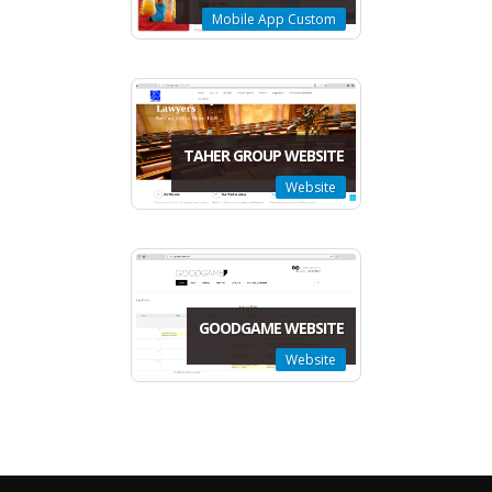
Mobile App Custom
TAHER GROUP WEBSITE
Website
GOODGAME WEBSITE
Website