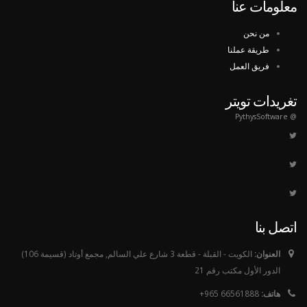
معلومات عنا
من نحن
طريقة عملنا
فريق العمل
تغريدات تويتر
@ PythysSoftware
اتصل بنا
العنوان:
الكويت - القبلة - قطعة 3 شارع علي السالم, مجمع أوتاد (قسيمة 106)
الدور الأول مكتب رقم 21
هاتف:
66561888 965+